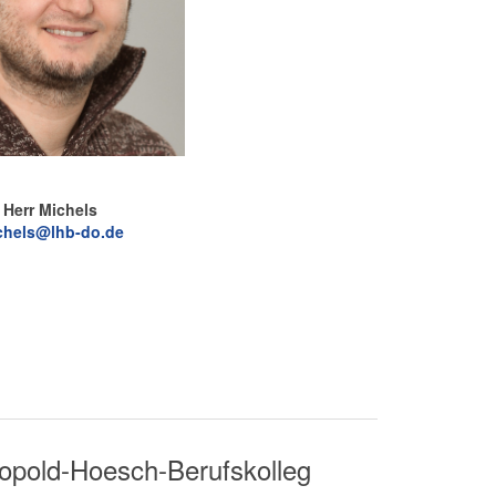
Herr Michels
chels@lhb-do.de
pold-Hoesch-Berufskolleg