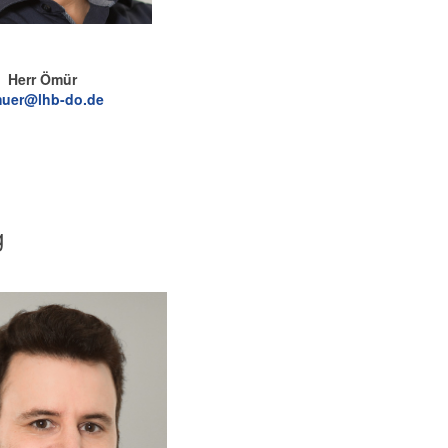
Herr Ömür
uer@lhb-do.de
g