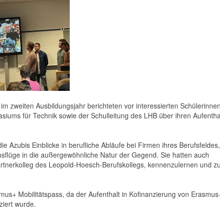
im zweiten Ausbildungsjahr berichteten vor interessierten Schülerinne
iums für Technik sowie der Schulleitung des LHB über ihren Aufenthal
e Azubis Einblicke in berufliche Abläufe bei Firmen ihres Berufsfeldes,
sflüge in die außergewöhnliche Natur der Gegend. Sie hatten auch
rtnerkolleg des Leopold-Hoesch-Berufskollegs, kennenzulernen und z
smus+ Mobilitätspass, da der Aufenthalt in Kofinanzierung von Erasmu
iert wurde.