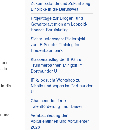
Zukunftsstunde und Zukunftstag:
Einblicke in die Berufswelt
Projekttage zur Drogen- und
Gewaltprävention am Leopold-
Hoesch-Berufskolleg
Sicher unterwegs: Pilotprojekt
zum E-Scooter-Training im
Fredenbaumpark
Klassenausflug der IFK2 zum
n und
Trümmerbahnen-Minigolf im
t in
Dortmunder U
IFK2 besucht Workshop zu
 in die
Nikotin und Vapes im Dortmunder
U
u
Chancenorientierte
Talentförderung - auf Dauer
s+ und
Verabschiedung der
Abiturientinnen und Abiturienten
2026