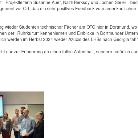
 - Projektleiterin Susanne Auer, Nazli Berksoy und Jochen Steier - be
gagement vor Ort, das ein sehr positives Feedback vom amerikanischen 
eg wieder Studenten technischer Fächer am OTC hier in Dortmund, wo 
hen der „Ruhrkultur“ kennenlernen und Einblicke in Dortmunder Unte
lich werden im Herbst 2024 wieder Azubis des LHBs nach Georgia fahr
cht nur zur Erinnerung an einen tollen Aufenthalt, sondern natürlich auc