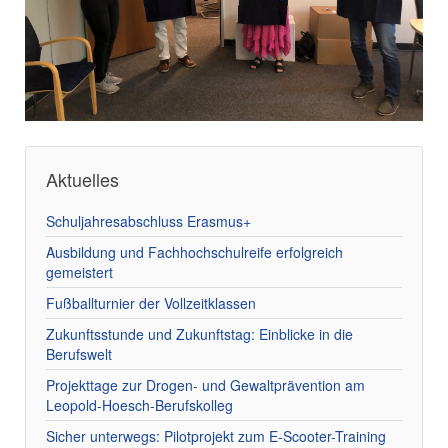
Aktuelles
Schuljahresabschluss Erasmus+
Ausbildung und Fachhochschulreife erfolgreich
gemeistert
Fußballturnier der Vollzeitklassen
Zukunftsstunde und Zukunftstag: Einblicke in die
Berufswelt
Projekttage zur Drogen- und Gewaltprävention am
Leopold-Hoesch-Berufskolleg
Sicher unterwegs: Pilotprojekt zum E-Scooter-Training